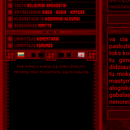
neskland
2008-02-19 
va cia
paskuti
toks ko
tu gim
didziaus
tu moke
mastyma
alogisk
gabalas 
nenores