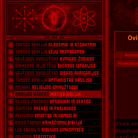
Ovi
Autoriu
Komentara
Prieš de
Nuomoni
ąĄčČęĘ