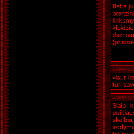
Balta j
oranzi
linksmy
klaidzio
dazniau
(prisir
2009-01-25 
visur ir
turi sa
2009-01-10 
Siaip k
puikiau
skelbia
irodymu 