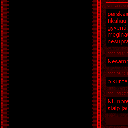
2005-11-28 
perskaic
tikslia
gyventi
meginau
nesupra
2005-05-31 
Nesamon
2005-03-12 
o kur t
2004-05-27 
NU nore
siaip jau