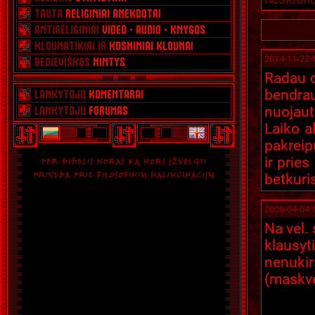
2014-11-22 
Radau da
bendrau
nuojaut
Laiko a
pakreip
ir prie
betkuri
2009-04-04 
Na vel. 
klausyt
nenukir
(maskvo