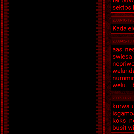
tai buvo
sektos i
2008-10-19 
Kada eis
2008-02-13 
aas nes
swiesa 
nepriwe
waland
nummirs
welu... 
2007-11-21 
kurwa u
isgamos
koks ne
busit w