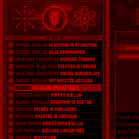
Autoriu
Komentara
Prieš de
Nuomoni
ąĄčČęĘ
neskland