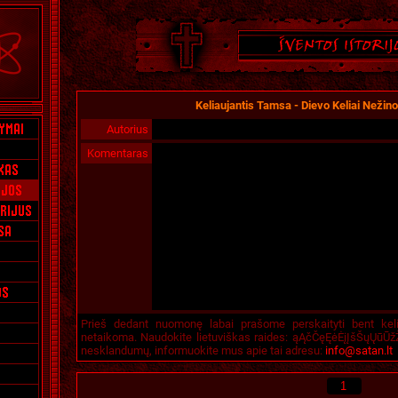
Keliaujantis Tamsa - Dievo Keliai Nežin
Autorius
Komentaras
Prieš dedant nuomonę labai prašome perskaityti bent kel
netaikoma. Naudokite lietuviškas raides: ąĄčČęĘėĖįĮšŠųŲūŪžŽ
nesklandumų, informuokite mus apie tai adresu:
info@satan.lt