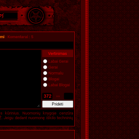
omi
:
Komentarai
:
5
Vertinimas
Labai Gerai
Gerai
Normalu
Blogai
Labai Blogai
›››
is kūrinius. Nuomonių knygoje cenzūra
. Jeigu dedant nuomonę iškilo techninių