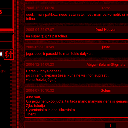
2005-12-28 00:20
koma
cool... man patiko... nesu sataniste... bet man paiko netik si isto
toliau...
2005-04-25 07:07
Dust Heaven
na super :)))) taip ir toliau..
2005-02-20 18:49
juste
jega, cool, ir paraukt tu man tokiu dalyku...
2004-12-14 09:23
Abigail-Belami-Stigmata
Geras kūrinys-genealu...
po cinizmu slepaisi tiesa, kurią ne visi nori suprasti..
vienu žodžiu jėga :)
2004-07-10 10:32
Golum
Aina sau,
Cia jeigu nenukopijuota, tai tada mano manymu viena is geriau
Zjbs istorija
Gyvenimiska ir labai tikroviska
Thenx