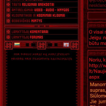
neskland
2015-12-26 
O visai 
Jeigu n
būtu ma
2012-11-07 
Noriu, 
htt
lt/Nauj
aspx
Manome
supras
Siūlome
Jie jum