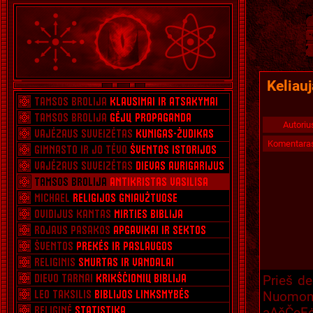
Keliauj
Autoriu
Komentara
Prieš de
Nuomoni
ąĄčČęĘ