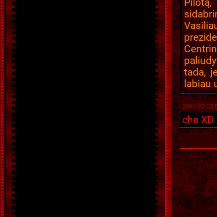
Pilotą
sidab
Vasili
prezid
Centri
paliudy
tada, j
labiau 
2009-05-03 
cha XD 