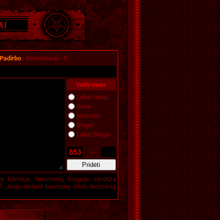
 Padirbo
:
Komentarai
:
0
Vertinimas
Labai Gerai
Gerai
Normalu
Blogai
Labai Blogai
›››
is kūrinius. Nuomonių knygoje cenzūra
. Jeigu dedant nuomonę iškilo techninių