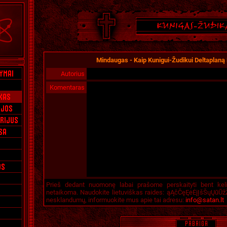
Mindaugas - Kaip Kunigui-Žudikui Deltaplaną
Autorius
Komentaras
Prieš dedant nuomonę labai prašome perskaityti bent kel
netaikoma. Naudokite lietuviškas raides: ąĄčČęĘėĖįĮšŠųŲūŪžŽ
nesklandumų, informuokite mus apie tai adresu:
info@satan.lt