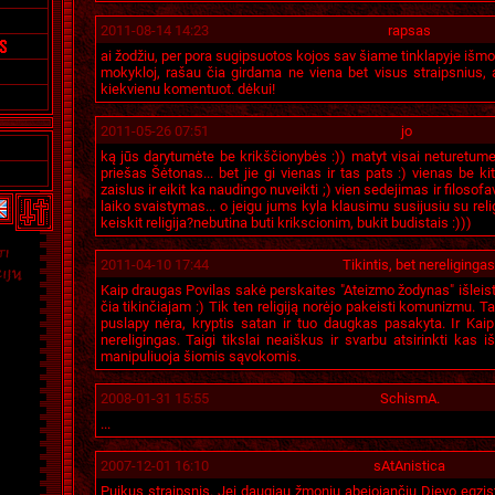
2011-08-14 14:23
rapsas
ai žodžiu, per pora sugipsuotos kojos sav šiame tinklapyje išm
mokykloj, rašau čia girdama ne viena bet visus straipsnius, 
kiekvienu komentuot. dėkui!
2011-05-26 07:51
jo
ką jūs darytumėte be krikščionybės :)) matyt visai neturetumet k
priešas Šėtonas... bet jie gi vienas ir tas pats :) vienas be kit
zaislus ir eikit ka naudingo nuveikti ;) vien sedejimas ir filosofav
laiko svaistymas... o jeigu jums kyla klausimu susijusiu su reli
keiskit religija?nebutina buti krikscionim, bukit budistais :)))
2011-04-10 17:44
Tikintis, bet nereligingas
Kaip draugas Povilas sakė perskaites "Ateizmo žodynas" išleista
čia tikinčiajam :) Tik ten religiją norėjo pakeisti komunizmu. T
puslapy nėra, kryptis satan ir tuo daugkas pasakyta. Ir Kaip
nereligingas. Taigi tikslai neaiškus ir svarbu atsirinkti kas i
manipuliuoja šiomis sąvokomis.
2008-01-31 15:55
SchismA.
...
2007-12-01 16:10
sAtAnistica
Puikus straipsnis. Jei daugiau žmonių abejojančių Dievo egzi