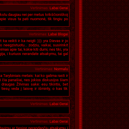
Vertinimas
:
Labai Gerai
okstu daugiau nei per metus krikščioniškoj
apie visus ta pati nuomonė, tik tingiu po
Vertinimas
:
Labai Blogai
a veikti ir ka neigti :))) yra Dievas ir jo
o neegzistuotu... zodziu, vaikai, susirinkit
imas apie tai, kokie kiti durni, nes tiki, yra
gija, i kuriuos nerandate atsakymu, tai gal
Vertinimas
:
Normalu
 Tarybiniais metais: kai ko galima rasti ir
ai čia panašiai, nes jokios diskusijos šiam
 draugas Žilvinas sakė: esu tikintis, bet
š tiesų veda į laisvę ir išminty, o kas tik
Vertinimas
:
Labai Gerai
Vertinimas
:
Labai Gerai
stavimu ar tiesiog nerandančių atsakymų į