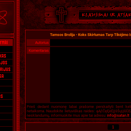
Tamsos Brolija - Koks Skirtumas Tarp Tikėjimo I
Autorius
Komentaras
Prieš dedant nuomonę labai prašome perskaityti bent kel
netaikoma. Naudokite lietuviškas raides: ąĄčČęĘėĖįĮšŠųŲūŪžŽ
nesklandumų, informuokite mus apie tai adresu:
info@satan.lt