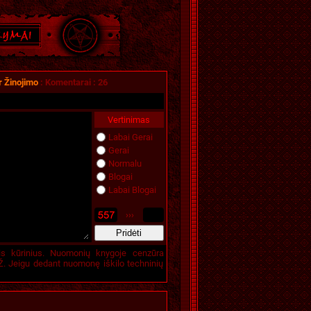
r Žinojimo
:
Komentarai
:
26
Vertinimas
Labai Gerai
Gerai
Normalu
Blogai
Labai Blogai
›››
is kūrinius. Nuomonių knygoje cenzūra
. Jeigu dedant nuomonę iškilo techninių