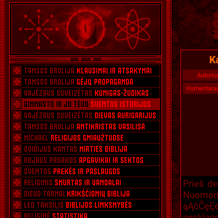
K
Autoriu
Komentara
Prieš de
Nuomoni
ąĄčČęĘ
neskland