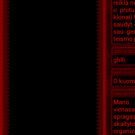
reikia 
o protu
klonai)
saudyt 
sau ge
teismo p
2007-12-09 
ghlh
2007-11-01 
O kuom 
2006-05-17 
Mano m
vienasa
spraga
skaityto
organiza