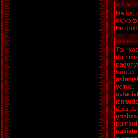
2011-04-02 
Na ka, 
dievo z
Bet pab
2009-04-05 
Tai ka
dumelis
pagonyb
turetume
satanis
velnio.
satanist
isnaudo
deja da
griebes
pamind
nusista