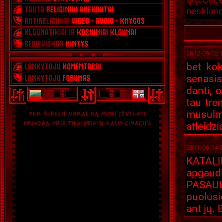
neskland
2012-09-02 
bet kok
senasis
danti, 
tau tre
musulm
atleidzi
2011-06-14 
KATALI
apgaudi
PASAULĮ
puolusi
ant jų. 