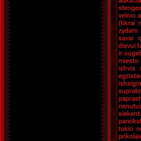
auksciau
stenges
velnio 
(tikrai
zydam a
savai o
dievui t
ir suge
miesto 
ishvis 
egzista
ishsig
suprati
paprash
nenutuo
sieken
pareiks
tokio n
prikola