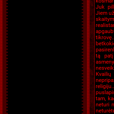
košmara
Juk pil
Jiem užt
skaitymo
realist
apgaub
tikrovę
betkoki
pasiren
tą pat
asmenys
nesveik
Kvailių
nepripa
religij
puslapis
tam, k
neturi
neturė