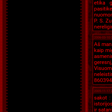
etika 
pasitike
nuomon
P. S. Zu
nereligi
2006-03-10 
Aš manau
kaip mig
asmenin
geresnį
Visuom
neleist
860394
2005-11-17 
sakot :
istorijo
ir satan