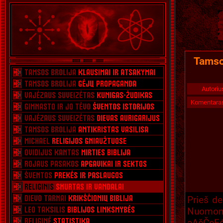
Tamsos
Autoriu
Komentara
Prieš de
Nuomoni
ąĄčČęĘ