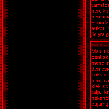
tamstos
nereiki
nemaiso)
Skundzi
aukoti 
jis yra 
2005-08-08 
Man tik
bent sk
mano m
dėmesio
krikšči
necenzų
kiek so
taip, k
nekenči
pajamų 