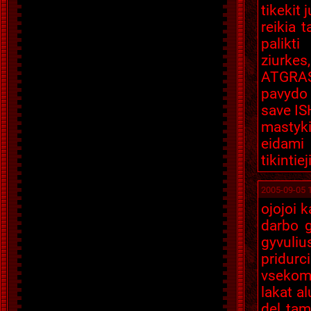
tikekit 
reikia t
palikti
ziurkes
ATGRASU
pavydo 
save IS
mastykit
eidami
tikintie
2005-09-05 
ojojoi k
darbo g
gyvuliu
pridurc
vsekom
lakat al
del tam