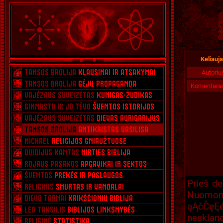
Keliauj
Autoriu
Komentara
Prieš de
Nuomoni
ąĄčČęĘ
neskland