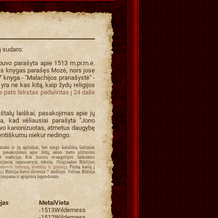
ą sudaro:
buvo parašyta apie 1513 m.pr.m.e.
ias knygas parašęs Mozė, nors jose
T
knyga - "Malachijos pranašystė" -
a ne kas kitą, kaip žydų religijos
 pats tekstas padalintas į 24 dalis
štalų laiškai, pasakojimas apie jų
, kad vėliausiai parašyta "Jono
vo kanonizuotas, atmetus daugybę
ntiškumu niekur nedingo.
lams ir jų aplinkai, bet netgi katalikų šaltiniai
šė pasakojimus apie Jėzų, anuo metu plitusius
ė tradicija. Kai kurios evangelijos laikomos
sijusių tarpusavyje, tekstų. Originalus Biblijos
senovės hebrajų, aramėjų ir graikų)
. Pirmą kartą į
ų)
Biblija buvo išversta 7 amžiuje. Vėliau Biblija
tuojama ir apipinta legendomis.
jas
Metai
Vieta
-1513
Wilderness
-1512
Wilderness