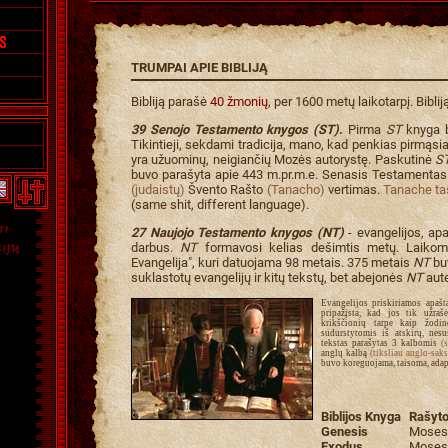
TRUMPAI APIE BIBLIJĄ
Bibliją parašė
40 žmonių
, per 1600 metų laikotarpį. Biblij
39 Senojo Testamento knygos (ST)
.
Pirma
ST
knyga 
Tikintieji, sekdami tradicija, mano, kad penkias pirmąs
yra užuominų, neigiančių Mozės autorystę. Paskutinė
S
buvo parašyta apie 443 m.pr.m.e. Senasis Testamentas yr
(judaistų)
Švento Rašto
(Tanacho)
vertimas.
Tanache tas
(same shit, different language).
27 Naujojo Testamento knygos (NT)
- evangelijos, apa
darbus.
NT
formavosi kelias dešimtis metų. Laikoma
Evangelija", kuri datuojama 98 metais. 375 metais
NT
bu
suklastotų evangelijų ir kitų tekstų, bet abejonės
NT
aute
Evangelijos priskiriamos apašta
pripažįsta, kad jos tik užra
krikščionių tarpe kaip žodin
sudurstytomis iš atskirų, nesu
tekstas parašytas 3 kalbomis
(
anglų kalbą
(tiksliau anglo-saks
buvo koreguojama, taisoma, adap
Biblijos Knyga
Rašyto
Genesis
Moses
Exodus
Moses