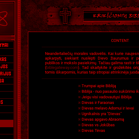
CONTENT
Neandertaliečių moralės vadovėlis. Kai kurie naujesni B
apkarpyti, siekiant nuslėpti Dievo žiaurumus ir pri
publikos ir mokslo pasiekimų. Tačiau galima rasti ir ti
(
biblegateway.com
). Tad skaitykite ir grožėkitės ori
tomis iškarpomis, kurias taip stropiai atrinkinėja juoda
Trumpai apie Bibliją
Biblija - nuo pasaulio sukūrimo i
Jeigu visi vadovautųsi Biblija
Dievas ir Faraonas
Dievas melavo Adomui ir Ievai
Ugnikalnis yra "Dievas"
Dievas apgavo Abraomą
Dievas vs Jokūbas
Dievas Tėvas