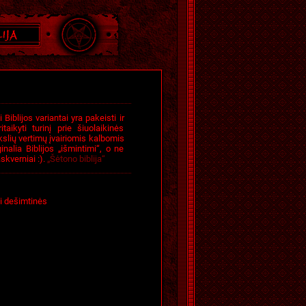
iblijos variantai yra pakeisti ir
taikyti turinį prie šiuolaikinės
kslių vertimų įvairiomis kalbomis
ginalia Biblijos „išmintimi“, o ne
skverniai :).
„Šėtono biblija“
ki dešimtinės