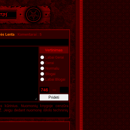
vės Lenta
:
Komentarai
:
5
Vertinimas
Labai Gerai
Gerai
Normalu
Blogai
Labai Blogai
›››
is kūrinius. Nuomonių knygoje cenzūra
. Jeigu dedant nuomonę iškilo techninių