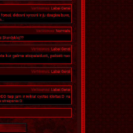
Vertinimas
:
Labai Gerai
orsai, didesni vyresni ir ju daugiau buvo,
...
Vertinimas
:
Normalu
a Skerdykloj??
Vertinimas
:
Labai Gerai
ta kur galima atsipalaiduoti, pailsėti nuo
Vertinimas
:
Labai Gerai
Vertinimas
:
Labai Gerai
D taip jam ir reikia! cystas idoitas:D na
s straipsnis:D