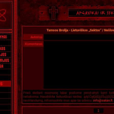
Tamsos Brolija - Lietuviškos „sektos“ / Nešlo
Autorius
Komentaras
Prieš dedant nuomonę labai prašome perskaityti bent kel
netaikoma. Naudokite lietuviškas raides: ąĄčČęĘėĖįĮšŠųŲūŪžŽ
nesklandumų, informuokite mus apie tai adresu:
info@satan.lt