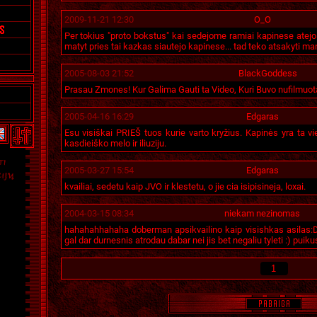
2009-11-21 12:30
O_O
Per tokius "proto bokstus" kai sedejome ramiai kapinese atejo f
matyt pries tai kazkas siautejo kapinese... tad teko atsakyti man
2005-08-03 21:52
BlackGoddess
Prasau Zmones! Kur Galima Gauti ta Video, Kuri Buvo nufilmuot
2005-04-16 16:29
Edgaras
Esu visiškai PRIEŠ tuos kurie varto kryžius. Kapinės yra ta vie
kasdieiško melo ir iliuziju.
2005-03-27 15:54
Edgaras
kvailiai, sedetu kaip JVO ir klestetu, o jie cia isipisineja, loxai.
2004-03-15 08:34
niekam nezinomas
hahahahhahaha doberman apsikvailino kaip visishkas asilas:DD
gal dar durnesnis atrodau dabar nei jis bet negaliu tyleti :) puiku