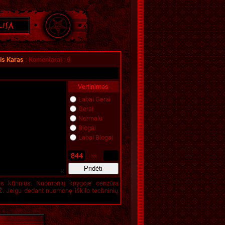
nis Karas
:
Komentarai
:
0
Vertinimas
Labai Gerai
Gerai
Normalu
Blogai
Labai Blogai
›››
is kūrinius. Nuomonių knygoje cenzūra
. Jeigu dedant nuomonę iškilo techninių