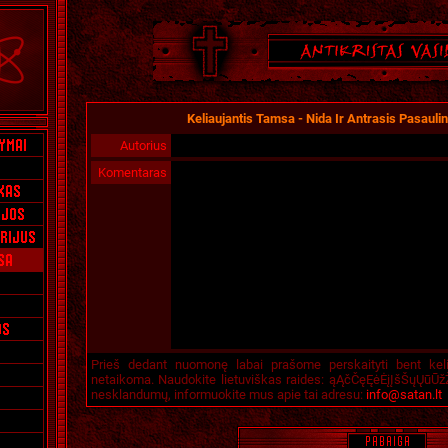
Keliaujantis Tamsa - Nida Ir Antrasis Pasauli
Autorius
Komentaras
Prieš dedant nuomonę labai prašome perskaityti bent kel
netaikoma. Naudokite lietuviškas raides: ąĄčČęĘėĖįĮšŠųŲūŪžŽ
nesklandumų, informuokite mus apie tai adresu:
info@satan.lt