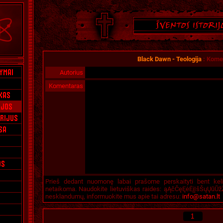
Black Dawn - Teologija
:
Komen
Autorius
Komentaras
Prieš dedant nuomonę labai prašome perskaityti bent kel
netaikoma. Naudokite lietuviškas raides: ąĄčČęĘėĖįĮšŠųŲūŪžŽ
nesklandumų, informuokite mus apie tai adresu:
info@satan.lt