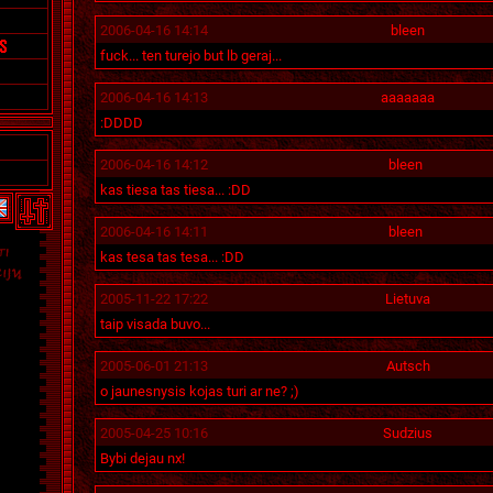
2006-04-16 14:14
bleen
fuck... ten turejo but lb geraj...
2006-04-16 14:13
aaaaaaa
:DDDD
2006-04-16 14:12
bleen
kas tiesa tas tiesa... :DD
2006-04-16 14:11
bleen
kas tesa tas tesa... :DD
2005-11-22 17:22
Lietuva
taip visada buvo...
2005-06-01 21:13
Autsch
o jaunesnysis kojas turi ar ne? ;)
2005-04-25 10:16
Sudzius
Bybi dejau nx!