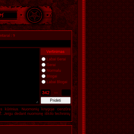
tarai
:
9
Vertinimas
Labai Gerai
Gerai
Normalu
Blogai
Labai Blogai
›››
is kūrinius. Nuomonių knygoje cenzūra
. Jeigu dedant nuomonę iškilo techninių